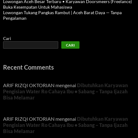
Lowongan Aceh Besar Terbaru • Karyawan Doorsmeers (Freelance)
Buka Kesempatan Untuk Mahasiswa
Lowongan Tukang Pangkas Rambut | Aceh Barat Daya — Tanpa
Pengalaman
Cari
CARI
Recent Comments
ARIF RIZQI OKTORIAN
mengenai
Dibutuhkan Karyawan
Pengisian Water Ro Cahaya Ibu • Sabang – Tanpa Ijazah
Bisa Melamar
ARIF RIZQI OKTORIAN
mengenai
Dibutuhkan Karyawan
Pengisian Water Ro Cahaya Ibu • Sabang – Tanpa Ijazah
Bisa Melamar