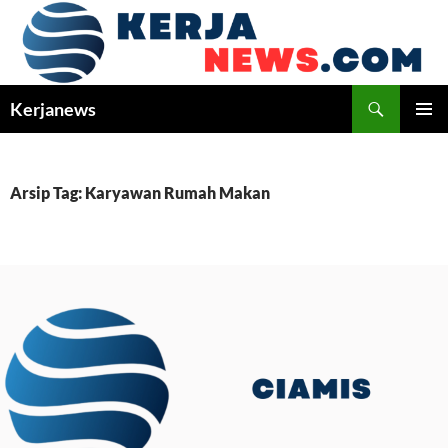
Langsung
ke
isi
Cari
Kerjanews
MENU
UTAMA
Arsip Tag: Karyawan Rumah Makan