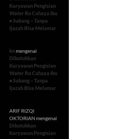
Karyawan Pengisian
Water Ro Cahaya Ibu
• Sabang – Tanpa
Ijazah Bisa Melamar
kn
mengenai
Dibutuhkan
Karyawan Pengisian
Water Ro Cahaya Ibu
• Sabang – Tanpa
Ijazah Bisa Melamar
ARIF RIZQI
OKTORIAN
mengenai
Dibutuhkan
Karyawan Pengisian