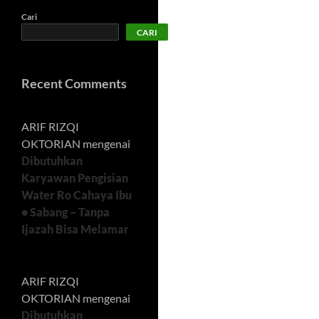
Cari
CARI
Recent Comments
ARIF RIZQI
OKTORIAN
mengenai
Dibutuhkan
Karyawan Pengisian
Water Ro Cahaya Ibu
• Sabang – Tanpa
Ijazah Bisa Melamar
ARIF RIZQI
OKTORIAN
mengenai
Dibutuhkan