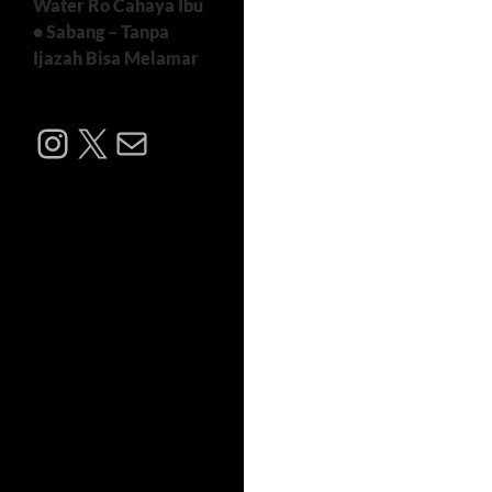
Water Ro Cahaya Ibu
• Sabang – Tanpa
Ijazah Bisa Melamar
Instagram
X
Mail