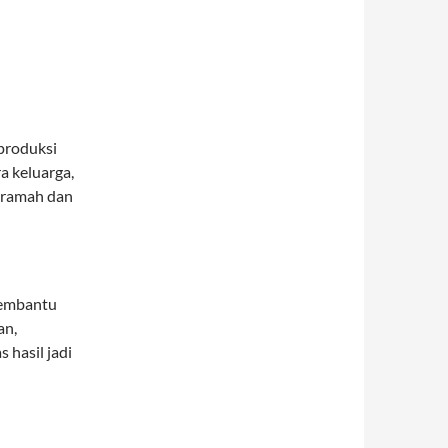
produksi
a keluarga,
a ramah dan
embantu
an,
hasil jadi