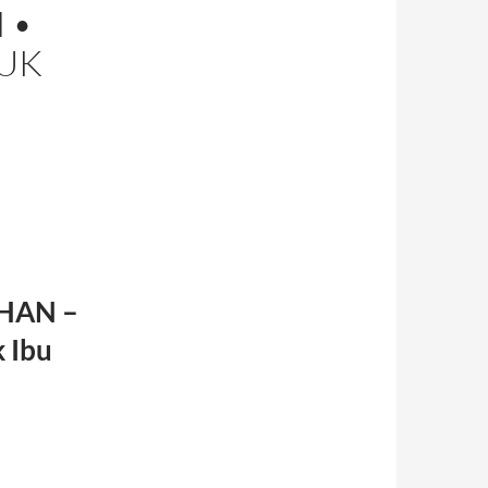
 •
UK
HAN –
 Ibu