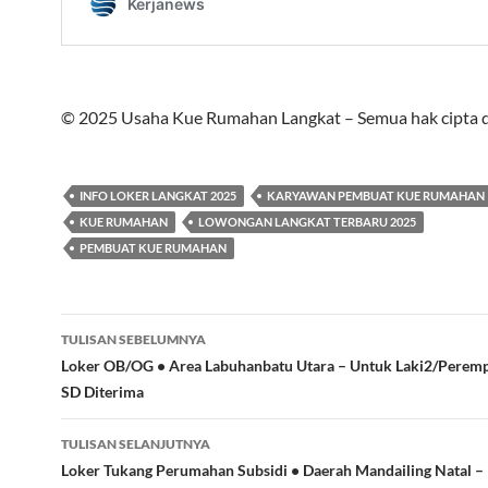
© 2025 Usaha Kue Rumahan Langkat – Semua hak cipta di
INFO LOKER LANGKAT 2025
KARYAWAN PEMBUAT KUE RUMAHAN
KUE RUMAHAN
LOWONGAN LANGKAT TERBARU 2025
PEMBUAT KUE RUMAHAN
Navigasi
TULISAN SEBELUMNYA
Tulisan
Loker OB/OG • Area Labuhanbatu Utara – Untuk Laki2/Perem
SD Diterima
TULISAN SELANJUTNYA
Loker Tukang Perumahan Subsidi • Daerah Mandailing Natal –