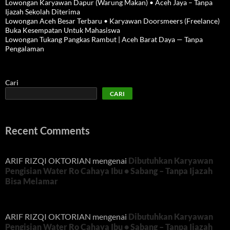
Lowongan Karyawan Dapur (Warung Makan) • Aceh Jaya – Tanpa
Ijazah Sekolah Diterima
Lowongan Aceh Besar Terbaru • Karyawan Doorsmeers (Freelance)
Buka Kesempatan Untuk Mahasiswa
Lowongan Tukang Pangkas Rambut | Aceh Barat Daya — Tanpa
Pengalaman
Cari
CARI
Recent Comments
ARIF RIZQI OKTORIAN
mengenai
Dibutuhkan Karyawan
Pengisian Water Ro Cahaya Ibu • Sabang – Tanpa Ijazah
Bisa Melamar
ARIF RIZQI OKTORIAN
mengenai
Dibutuhkan Karyawan
Pengisian Water Ro Cahaya Ibu • Sabang – Tanpa Ijazah