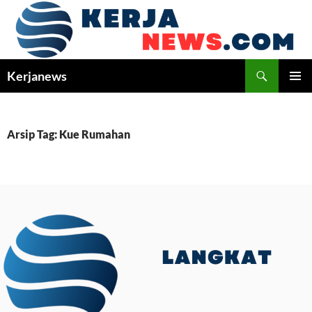
Langsung
ke
isi
Cari
Kerjanews
MENU
UTAMA
Arsip Tag: Kue Rumahan