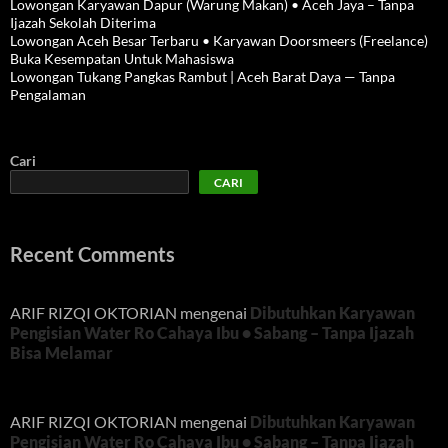
Lowongan Karyawan Dapur (Warung Makan) • Aceh Jaya – Tanpa
Ijazah Sekolah Diterima
Lowongan Aceh Besar Terbaru • Karyawan Doorsmeers (Freelance)
Buka Kesempatan Untuk Mahasiswa
Lowongan Tukang Pangkas Rambut | Aceh Barat Daya — Tanpa
Pengalaman
Cari
CARI
Recent Comments
ARIF RIZQI OKTORIAN
mengenai
Dibutuhkan Karyawan
Pengisian Water Ro Cahaya Ibu • Sabang – Tanpa Ijazah
Bisa Melamar
ARIF RIZQI OKTORIAN
mengenai
Dibutuhkan Karyawan
Pengisian Water Ro Cahaya Ibu • Sabang – Tanpa Ijazah