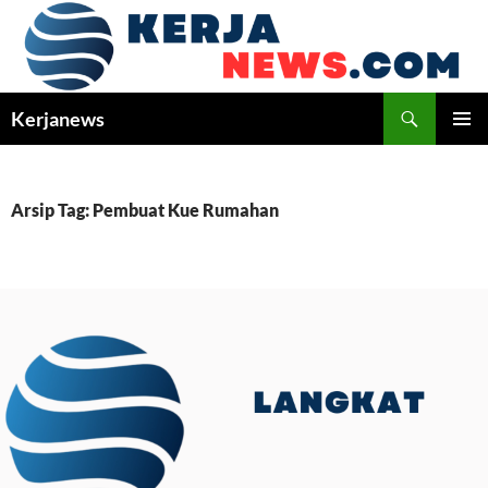
Langsung
ke
isi
Cari
Kerjanews
MENU
UTAMA
Arsip Tag: Pembuat Kue Rumahan